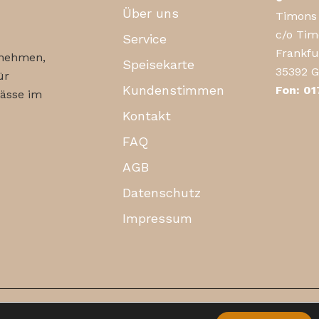
Über uns
Timons 
c/o Ti
Service
Frankfur
rnehmen,
Speisekarte
35392 G
ür
Kundenstimmen
Fon: 0
lässe im
Kontakt
FAQ
AGB
Datenschutz
Impressum
chte vorbehalten.