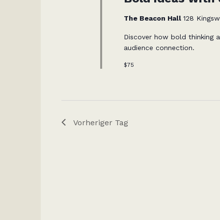
i
u
The Beacon Hall
128 Kingsw
n
g
n
Discover how bold thinking a
e
audience connection.
b
g
$75
e
n
e
.
S
n
u
Vorheriger Tag
c
S
h
e
u
n
a
c
c
h