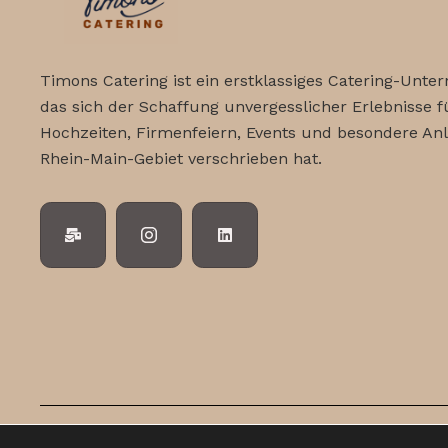
h
c
l
ü
h
s
Timons Catering ist ein erstklassiges Catering-Unte
s
das sich der Schaffung unvergesslicher Erlebnisse f
t
e
Hochzeiten, Firmenfeiern, Events und besondere An
l
Rhein-Main-Gebiet verschrieben hat.
e
w
o
n
r
t
,
.
N
a
v
Copyright © Timons Catering 2026. Alle Re