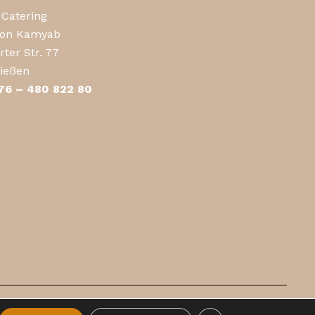
Catering
mon Kamyab
ter Str. 77
ießen
176 – 480 822 80