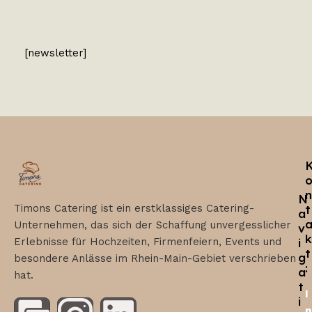
[newsletter]
n
N
Timons Catering ist ein erstklassiges Catering-
t
a
Unternehmen, das sich der Schaffung unvergesslicher
v
k
Erlebnisse für Hochzeiten, Firmenfeiern, Events und
i
t
g
besondere Anlässe im Rhein-Main-Gebiet verschrieben
:
a
hat.
t
I
i
n